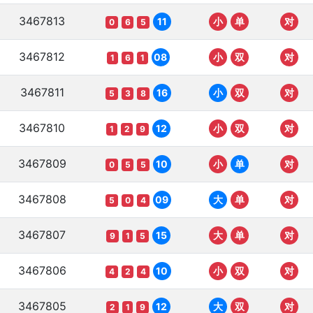
3467813
11
小
单
对
0
6
5
3467812
08
小
双
对
1
6
1
3467811
16
小
双
对
5
3
8
3467810
12
小
双
对
1
2
9
3467809
10
小
单
对
0
5
5
3467808
09
大
单
对
5
0
4
3467807
15
大
单
对
9
1
5
3467806
10
小
双
对
4
2
4
3467805
12
大
双
对
2
1
9