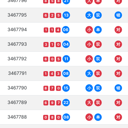
3467796
21
大
单
对
8
5
8
3467795
13
大
双
错
6
2
5
3467794
06
小
单
对
1
1
4
3467793
04
小
双
对
3
1
0
3467792
11
小
双
对
6
0
5
3467791
08
大
双
对
1
4
3
3467790
15
小
双
错
8
7
0
3467789
22
大
双
对
6
9
7
3467788
08
小
单
对
0
8
0