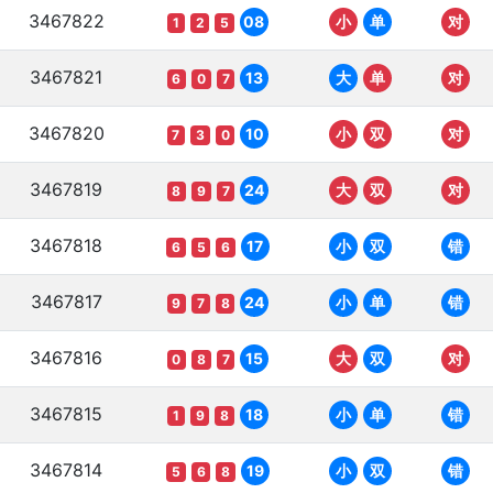
3467822
08
小
单
对
1
2
5
3467821
13
大
单
对
6
0
7
3467820
10
小
双
对
7
3
0
3467819
24
大
双
对
8
9
7
3467818
17
小
双
错
6
5
6
3467817
24
小
单
错
9
7
8
3467816
15
大
双
对
0
8
7
3467815
18
小
单
错
1
9
8
3467814
19
小
双
错
5
6
8