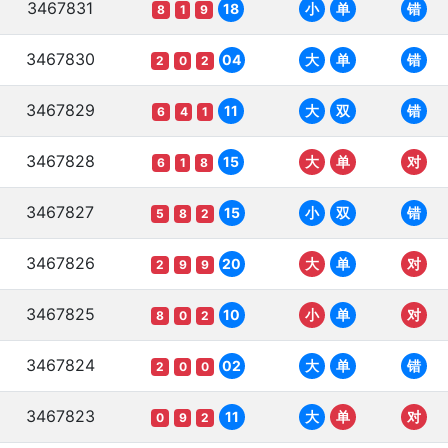
3467831
18
小
单
错
8
1
9
3467830
04
大
单
错
2
0
2
3467829
11
大
双
错
6
4
1
3467828
15
大
单
对
6
1
8
3467827
15
小
双
错
5
8
2
3467826
20
大
单
对
2
9
9
3467825
10
小
单
对
8
0
2
3467824
02
大
单
错
2
0
0
3467823
11
大
单
对
0
9
2