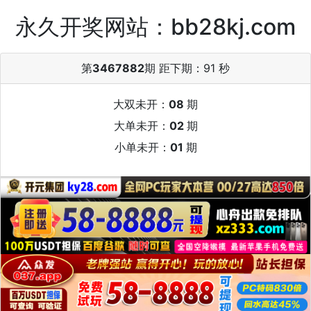
永久开奖网站：bb28kj.com
第
3467882
期 距下期：
91 秒
大双未开：
08
期
大单未开：
02
期
小单未开：
01
期