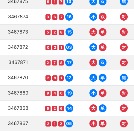
3467875
13
大
双
错
5
1
7
3467874
16
小
双
对
3
6
7
3467873
15
大
单
对
5
2
8
3467872
03
大
单
对
0
2
1
3467871
17
大
双
对
2
7
8
3467870
12
大
单
错
2
9
1
3467869
19
小
单
对
9
4
6
3467868
14
大
单
对
6
2
6
3467867
05
小
单
对
2
1
2