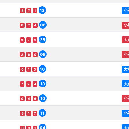
小
13
5
7
1
小
06
0
2
4
大
25
9
7
9
小
08
2
6
0
大
10
6
1
3
大
13
7
2
4
小
10
0
4
6
小
11
3
1
7
大
04
0
3
1