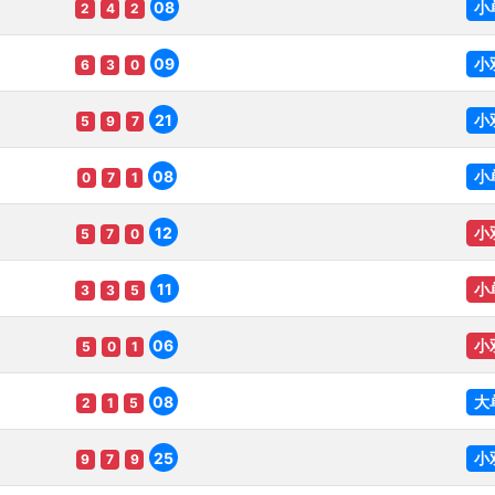
小
08
2
4
2
小
09
6
3
0
小
21
5
9
7
小
08
0
7
1
小
12
5
7
0
小
11
3
3
5
小
06
5
0
1
大
08
2
1
5
小
25
9
7
9