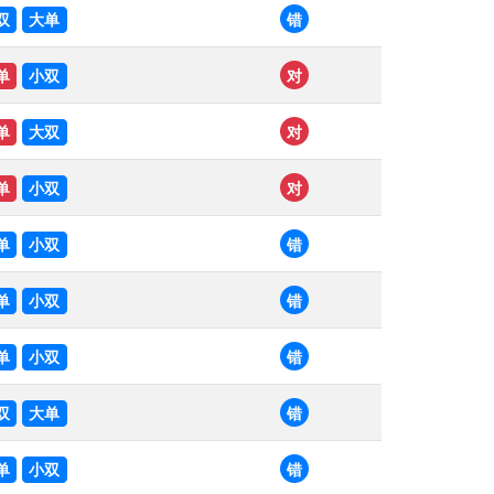
双
大单
错
单
小双
对
单
大双
对
单
小双
对
单
小双
错
单
小双
错
单
小双
错
双
大单
错
单
小双
错