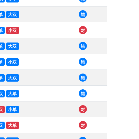
单
大双
错
单
小双
对
单
大双
错
单
小双
错
单
大双
错
双
大单
错
双
小单
对
双
大单
对