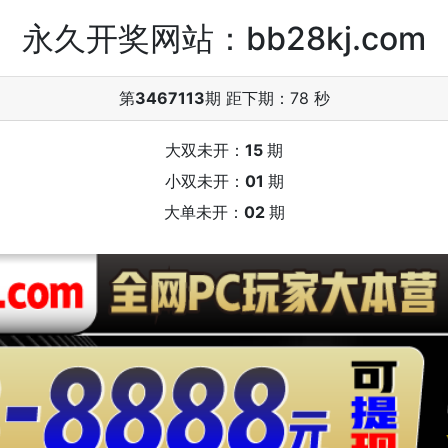
永久开奖网站：bb28kj.com
第
3467113
期 距下期：
77 秒
大双未开：
15
期
小双未开：
01
期
大单未开：
02
期