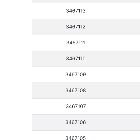
3467113
3467112
3467111
3467110
3467109
3467108
3467107
3467106
3467105