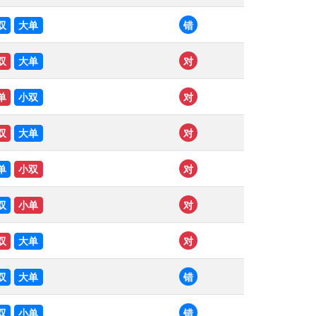
双
大单
错
双
大单
对
单
小双
对
双
大单
对
单
小双
对
双
小单
对
双
大单
对
双
大单
错
双
小单
错